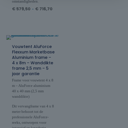
omstandigheden.
€
579,50
-
€
716,70
Vouwtent AluForce
Flexxum Marketbase
Aluminium frame –
4 x 8m – Wanddikte
frame 2,5 mm – 5
jaar garantie
Frame voor vouwtent 4 x 8
m – AluForce aluminium
40 x 40 mm (2,5 mm
wanddikte)
Dit vervangframe van 4 x 8
meter behoort tot de
professionele AluForce-
reeks, ontworpen voor
intensief en langdurig