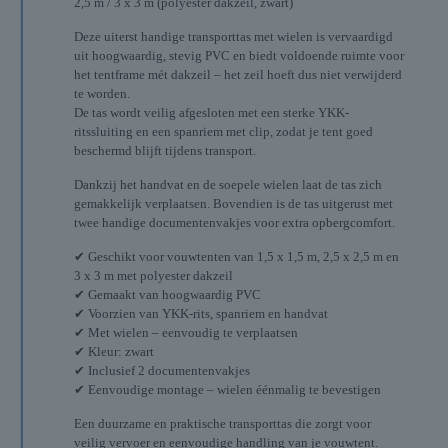
2,5 m / 3 x 3 m (polyester dakzeil, zwart)
Deze uiterst handige transporttas met wielen is vervaardigd
uit hoogwaardig, stevig PVC en biedt voldoende ruimte voor
het tentframe mét dakzeil – het zeil hoeft dus niet verwijderd
te worden.
De tas wordt veilig afgesloten met een sterke YKK-
ritssluiting en een spanriem met clip, zodat je tent goed
beschermd blijft tijdens transport.
Dankzij het handvat en de soepele wielen laat de tas zich
gemakkelijk verplaatsen. Bovendien is de tas uitgerust met
twee handige documentenvakjes voor extra opbergcomfort.
✔ Geschikt voor vouwtenten van 1,5 x 1,5 m, 2,5 x 2,5 m en
3 x 3 m met polyester dakzeil
✔ Gemaakt van hoogwaardig PVC
✔ Voorzien van YKK-rits, spanriem en handvat
✔ Met wielen – eenvoudig te verplaatsen
✔ Kleur: zwart
✔ Inclusief 2 documentenvakjes
✔ Eenvoudige montage – wielen éénmalig te bevestigen
Een duurzame en praktische transporttas die zorgt voor
veilig vervoer en eenvoudige handling van je vouwtent.