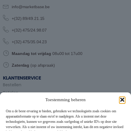
info@marketbase.be
+(32) 89/49.21.15
+(32) 475/24.98.07
+(32) 475/35.04.23
Maandag tot vrijdag
08u00 tot 17u00
Zaterdag
(op afspraak)
KLANTENSERVICE
Bestellen
Betalen
Toestemming beheren
Bezorgen en afhalen
Partytent huren
Om u de beste ervaring te bieden, gebruiken we technologieën zoals cookies om
Handleiding partytenten
apparaatinformatie op te slaan en/of te raadplegen. Als u instemt met deze
technologieën, kunnen we gegevens zoals surfgedrag of unieke ID's op deze site
verwerken. Als u niet instemt of uw instemming intrekt, kan dit een negatieve invloed
VOORWAARDEN