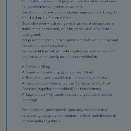
Dit roestvrije gewicht uit gegalvaniseerd staal is ideaal voor
het verankeren van grotere vouwtenten.
Geschikt voor vouwtenten met afmetingen van 3 x 4,5 m, 3 x
6 m, 4 x 4 m, 4 x 6 m en 4 x 8 m.
Rond elke poot wordt één gewicht geplaatst om maximale
stabiliteit te garanderen, zelfs bij sterke wind of op harde
ondergrond.
Het gewicht bestaat uit twee puzzeldelen die eenvoudig rond
de tentpoot in elkaar passen.
Eén gewicht kan ook gebruikt worden om twee naast elkaar
geplaatste tenten stevig met elkaar te verbinden.
✔ Gewicht: 30 kg
✔ Gemaakt uit roestvrij, gegalvaniseerd staal
✔ Bestaat uit twee puzzeldelen – eenvoudig te plaatsen
✔ Geschikt voor vouwtenten van 3 x 4,5 m tot 4 x 8 m✔
Compact, stapelbaar en makkelijk te transporteren
✔ Lage hoogte – zijwanden kunnen ongehinderd worden
bevestigd
Een duurzame, professionele oplossing voor de veilige
verankering van grote vouwtenten – stabiel, onderhoudsvrij
en eenvoudig in gebruik.