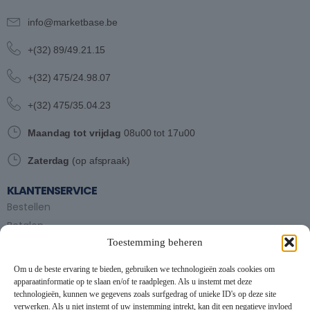
info@marketbase.be
+(32) 89/49.21.15
+(32) 475/24.98.07
+(32) 475/35.04.23
Maandag tot vrijdag
08u00 tot 17u00
Zaterdag
(op afspraak)
KLANTENSERVICE
Bestellen
Betalen
Toestemming beheren
Bezorgen en afhalen
Partytent huren
Om u de beste ervaring te bieden, gebruiken we technologieën zoals cookies om
Handleiding partytenten
apparaatinformatie op te slaan en/of te raadplegen. Als u instemt met deze
technologieën, kunnen we gegevens zoals surfgedrag of unieke ID's op deze site
verwerken. Als u niet instemt of uw instemming intrekt, kan dit een negatieve invloed