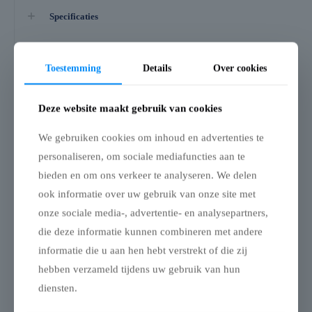
Specificaties
Aanvullende informatie
Toestemming
Details
Over cookies
Beoordelingen
0
Deze website maakt gebruik van cookies
Gerelateerde producten
We gebruiken cookies om inhoud en advertenties te
personaliseren, om sociale mediafuncties aan te
bieden en om ons verkeer te analyseren. We delen
Flexxum Regengoot
Flexxum
– 8m
Beschermhoes
ook informatie over uw gebruik van onze site met
aluminium frame –
Regengoot – 8 m – PVC
onze sociale media-, advertentie- en analysepartners,
4 x 6m
die deze informatie kunnen combineren met andere
Deze regengoot van 8
Beschermhoes – aluminium
meter is ontworpen om
informatie die u aan hen hebt verstrekt of die zij
vouwtent 4 x 6 m (zwart)
twee vouwtenten met een
hebben verzameld tijdens uw gebruik van hun
zijde van 8 m naadloos aan
Met deze beschermhoes
elkaar te verbinden. Ze
berg je je aluminium
diensten.
zorgt voor een volledig
vouwtent van 4 x 6 m