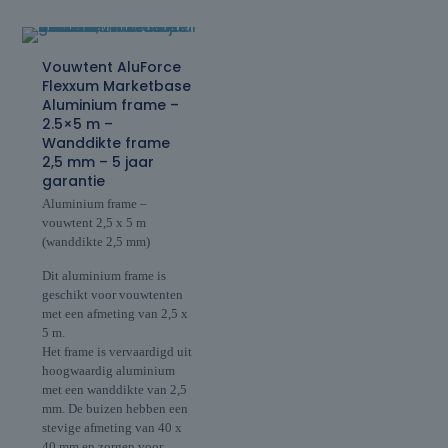
Vouwtent AluForce
Flexxum Marketbase
Aluminium frame –
2.5×5 m –
Wanddikte frame
2,5 mm – 5 jaar
garantie
Aluminium frame –
vouwtent 2,5 x 5 m
(wanddikte 2,5 mm)
Dit aluminium frame is
geschikt voor vouwtenten
met een afmeting van 2,5 x
5 m.
Het frame is vervaardigd uit
hoogwaardig aluminium
met een wanddikte van 2,5
mm. De buizen hebben een
stevige afmeting van 40 x
40 mm en zorgen voor