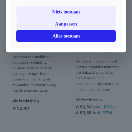
waterdichte koppeling
veilig, netjes en
tussen beide tenten en
gemakkelijk op.
Niets toestaan
voorkomt dat regenwater
De hoes is vervaardigd uit
tussen de daken
stevig polyester en
doorsijpelt.
voorzien van een sterke
Aanpassen
De regengoot wordt over de
YKK-ritssluiting, een
volledige lengte met sterke
praktisch handvat en een
Alles toestaan
velcrosluitingen aan de
extra clip-sluiting onderaan
binnenzijde van de
voor optimale bescherming
dakzeilen bevestigd,
tijdens transport en opslag.
waardoor een strakke en
De hoes is precies op maat
duurzame verbinding
gemaakt voor het tentframe
ontstaat. Dankzij de licht
mét dakzeil, zodat alles
verlengde lengte loopt het
perfect aansluit en
regenwater niet langs de
beschermd blijft tegen stof,
zijwanden, maar netjes weg
vuil en beschadiging.
van de tentconstructie.
Zie beschrijving
Zie beschrijving
€
52,60
excl. BTW -
€
52,40
€
63,65
incl. BTW