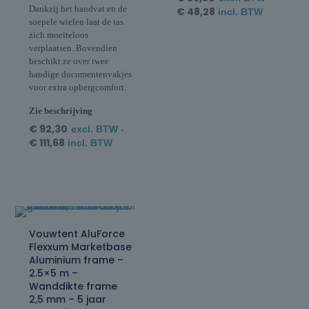
Dankzij het handvat en de
€
48,28
incl. BTW
soepele wielen laat de tas
zich moeiteloos
verplaatsen. Bovendien
beschikt ze over twee
handige documentenvakjes
voor extra opbergcomfort.
Zie beschrijving
€
92,30
excl. BTW -
€
111,68
incl. BTW
Vouwtent AluForce
Flexxum Marketbase
Aluminium frame –
2.5×5 m –
Wanddikte frame
2,5 mm – 5 jaar