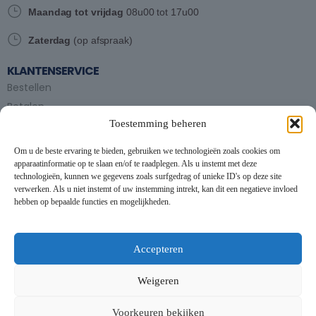
Maandag tot vrijdag
08u00 tot 17u00
Zaterdag
(op afspraak)
KLANTENSERVICE
Bestellen
Betalen
Toestemming beheren
Bezorgen en afhalen
Partytent huren
Om u de beste ervaring te bieden, gebruiken we technologieën zoals cookies om
Handleiding partytenten
apparaatinformatie op te slaan en/of te raadplegen. Als u instemt met deze
technologieën, kunnen we gegevens zoals surfgedrag of unieke ID's op deze site
verwerken. Als u niet instemt of uw instemming intrekt, kan dit een negatieve invloed
VOORWAARDEN
hebben op bepaalde functies en mogelijkheden.
Algemene voorwaarden
Privacybeleid
This website uses cookies to improve your experience. By using
this website you agree to our
Data Protection Policy
.
Cookiebeleid
Accepteren
Contact
Read more
Weigeren
NIEUWSBRIEF
Accept all
Voorkeuren bekijken