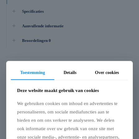
Specificaties
Aanvullende informatie
Beoordelingen
0
Gerelateerde producten
Toestemming
Details
Over cookies
Deze website maakt gebruik van cookies
We gebruiken cookies om inhoud en advertenties te
personaliseren, om sociale mediafuncties aan te
bieden en om ons verkeer te analyseren. We delen
Vouwtent
Plastic
ook informatie over uw gebruik van onze site met
Transportzak met
watergewicht met
wielen – Alu frame –
schroefdop – leeg
onze sociale media-, advertentie- en analysepartners,