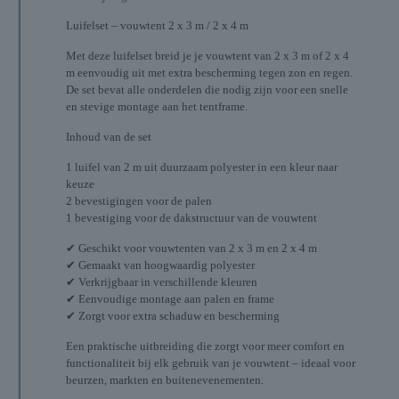
Luifelset – vouwtent 2 x 3 m / 2 x 4 m
Met deze luifelset breid je je vouwtent van 2 x 3 m of 2 x 4
m eenvoudig uit met extra bescherming tegen zon en regen.
De set bevat alle onderdelen die nodig zijn voor een snelle
en stevige montage aan het tentframe.
Inhoud van de set
1 luifel van 2 m uit duurzaam polyester in een kleur naar
keuze
2 bevestigingen voor de palen
1 bevestiging voor de dakstructuur van de vouwtent
✔ Geschikt voor vouwtenten van 2 x 3 m en 2 x 4 m
✔ Gemaakt van hoogwaardig polyester
✔ Verkrijgbaar in verschillende kleuren
✔ Eenvoudige montage aan palen en frame
✔ Zorgt voor extra schaduw en bescherming
Een praktische uitbreiding die zorgt voor meer comfort en
functionaliteit bij elk gebruik van je vouwtent – ideaal voor
beurzen, markten en buitenevenementen.