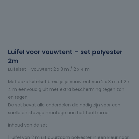
Luifel voor vouwtent – set polyester
2m
Luifelset – vouwtent 2 x 3 m / 2 x 4 m
Met deze luifelset breid je je vouwtent van 2 x 3 m of 2 x
4 m eenvoudig uit met extra bescherming tegen zon
en regen.
De set bevat alle onderdelen die nodig zijn voor een
snelle en stevige montage aan het tentframe.
Inhoud van de set
1 luifel van 2 m uit duurzaam polyester in een kleur naar