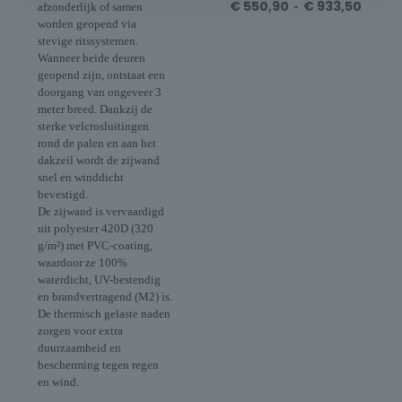
€
550,90
-
€
933,50
afzonderlijk of samen
worden geopend via
stevige ritssystemen.
Wanneer beide deuren
geopend zijn, ontstaat een
doorgang van ongeveer 3
meter breed. Dankzij de
sterke velcrosluitingen
rond de palen en aan het
dakzeil wordt de zijwand
snel en winddicht
bevestigd.
De zijwand is vervaardigd
uit polyester 420D (320
g/m²) met PVC-coating,
waardoor ze 100%
waterdicht, UV-bestendig
en brandvertragend (M2) is.
De thermisch gelaste naden
zorgen voor extra
duurzaamheid en
bescherming tegen regen
en wind.