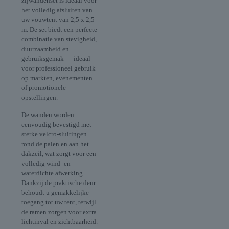
zijwandenset is ideaal voor
het volledig afsluiten van
uw vouwtent van 2,5 x 2,5
m. De set biedt een perfecte
combinatie van stevigheid,
duurzaamheid en
gebruiksgemak — ideaal
voor professioneel gebruik
op markten, evenementen
of promotionele
opstellingen.
De wanden worden
eenvoudig bevestigd met
sterke velcro-sluitingen
rond de palen en aan het
dakzeil, wat zorgt voor een
volledig wind- en
waterdichte afwerking.
Dankzij de praktische deur
behoudt u gemakkelijke
toegang tot uw tent, terwijl
de ramen zorgen voor extra
lichtinval en zichtbaarheid.