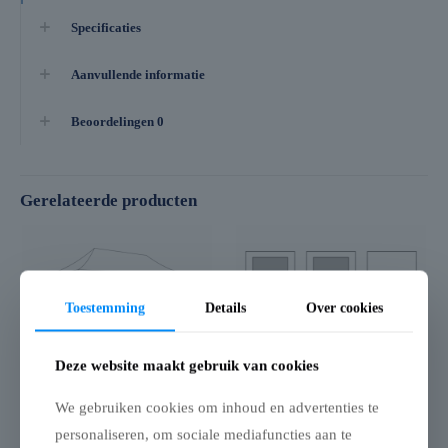
Specificaties
Aanvullende informatie
Beoordelingen
0
Gerelateerde producten
Toestemming
Details
Over cookies
Deze website maakt gebruik van cookies
Flexxum Zijwand
Vouwtent
We gebruiken cookies om inhoud en advertenties te
deur – 6m –
Zijwandenset met
Polyester (voor
draagtas – 4 x 8m –
personaliseren, om sociale mediafuncties aan te