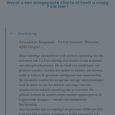
Wenst u een aangepaste offerte of heeft u vraag
? klik hier !
Beschrijving
Zijwandenset Boogramen – 3 x 6 m vouwtent – Polyester
420D 320 g/m²
Deze volledige zijwandenset is de perfecte oplossing om een
vouwtent van 3 x 6 m volledig af te sluiten en aan te passen
aan elke gebruikssituatie. De set biedt een combinatie van
gesloten wanden, wanden met ramen en wanden met deuren,
zodat je telkens de gewenste configuratie kan samenstellen.
De zijwanden worden bevestigd met stevige velcrosluitingen
rond de palen en aan het dakzeil, wat zorgt voor een
winddichte en stabiele afwerking van je vouwtent. Na
gebruik kunnen de wanden netjes worden opgeborgen in de
bijgeleverde draagtas — ideaal voor transport en
bescherming.
Alle zijwanden zijn vervaardigd uit polyester 420D van 320
g/m² met PVC-coating, waardoor ze 100% waterdicht, UV-