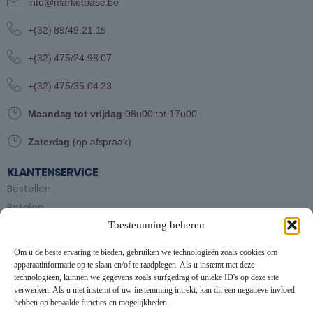
info@marketbase.be
+(32) 89/49.21.15
+(32) 475/24.98.07
+(32) 475/35.04.23
Maandag tot vrijdag
08u00 tot 17u00
Zaterdag
(op afspraak)
KLANTENSERVICE
Bestellen
Betalen
Toestemming beheren
Bezorgen en afhalen
Partytent huren
Om u de beste ervaring te bieden, gebruiken we technologieën zoals cookies om
Handleiding partytenten
apparaatinformatie op te slaan en/of te raadplegen. Als u instemt met deze
technologieën, kunnen we gegevens zoals surfgedrag of unieke ID's op deze site
verwerken. Als u niet instemt of uw instemming intrekt, kan dit een negatieve invloed
VOORWAARDEN
hebben op bepaalde functies en mogelijkheden.
Algemene voorwaarden